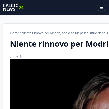
CALCIO
24
☰
NEWS
Home
/ Niente rinnovo per Modric, addio ad un passo: ritiro dopo i
Niente rinnovo per Modric
2 mesi fa