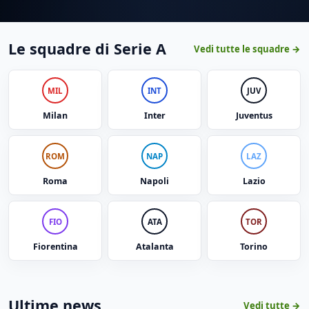
Le squadre di Serie A
Vedi tutte le squadre →
MIL
INT
JUV
Milan
Inter
Juventus
ROM
NAP
LAZ
Roma
Napoli
Lazio
FIO
ATA
TOR
Fiorentina
Atalanta
Torino
Ultime news
Vedi tutte →