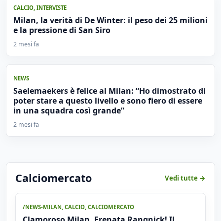
CALCIO
,
INTERVISTE
Milan, la verità di De Winter: il peso dei 25 milioni
e la pressione di San Siro
2 mesi fa
NEWS
Saelemaekers è felice al Milan: “Ho dimostrato di
poter stare a questo livello e sono fiero di essere
in una squadra così grande”
2 mesi fa
Calciomercato
Vedi tutte →
/NEWS-MILAN
,
CALCIO
,
CALCIOMERCATO
Clamoroso Milan, Frenata Rangnick! Il