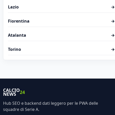
Lazio
→
Fiorentina
→
Atalanta
→
Torino
→
CALCIO
24
NEWS
Hub SEO e backend dati leggero per le PWA delle
squadre di Serie A.