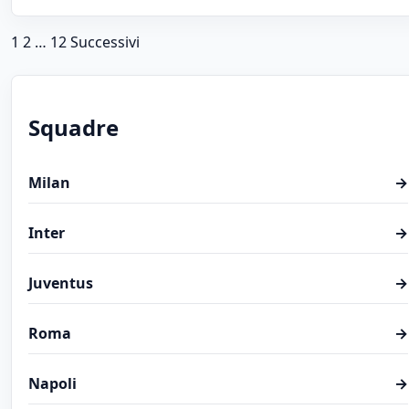
Paginazione degli articoli
1
2
…
12
Successivi
Squadre
Milan
→
Inter
→
Juventus
→
Roma
→
Napoli
→