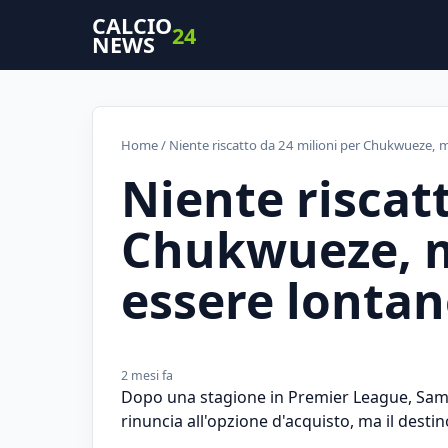
CALCIO
24
NEWS
Home
/ Niente riscatto da 24 milioni per Chukwueze, m
Niente riscat
Chukwueze, m
essere lontan
2 mesi fa
Dopo una stagione in Premier League, Samu
rinuncia all'opzione d'acquisto, ma il desti