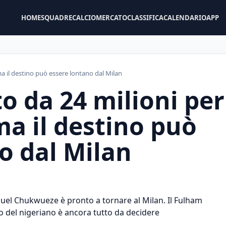
HOME
SQUADRE
CALCIOMERCATO
CLASSIFICA
CALENDARIO
APP
a il destino può essere lontano dal Milan
to da 24 milioni per
a il destino può
o dal Milan
el Chukwueze è pronto a tornare al Milan. Il Fulham
no del nigeriano è ancora tutto da decidere