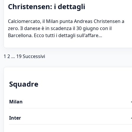
Christensen: i dettagli
Calciomercato, il Milan punta Andreas Christensen a
zero. Il danese è in scadenza il 30 giugno con il
Barcellona. Ecco tutti i dettagli sull'affare…
Paginazione degli articoli
1
2
…
19
Successivi
Squadre
Milan
Inter