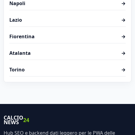
Napoli
→
Lazio
→
Fiorentina
→
Atalanta
→
Torino
→
CALCIO
24
NEWS
Hub SEO e backend dati leggero per le PWA delle