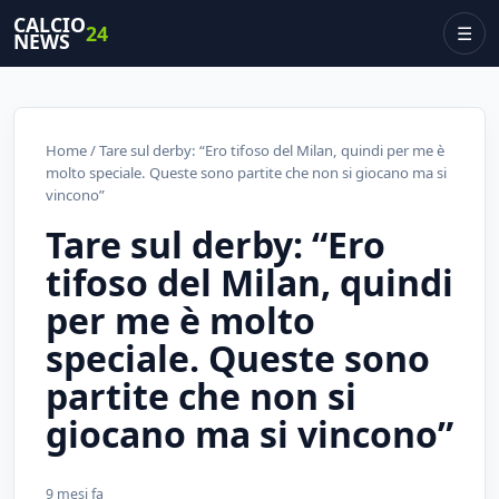
CALCIO
24
☰
NEWS
Home
/ Tare sul derby: “Ero tifoso del Milan, quindi per me è
molto speciale. Queste sono partite che non si giocano ma si
vincono”
Tare sul derby: “Ero
tifoso del Milan, quindi
per me è molto
speciale. Queste sono
partite che non si
giocano ma si vincono”
9 mesi fa