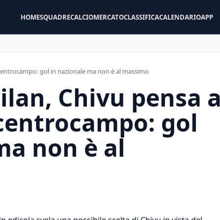
HOME
SQUADRE
CALCIOMERCATO
CLASSIFICA
CALENDARIO
APP
 centrocampo: gol in nazionale ma non è al massimo
ilan, Chivu pensa 
 centrocampo: gol
ma non è al
n edicola svela una possibile scelta di Chivu in vista del