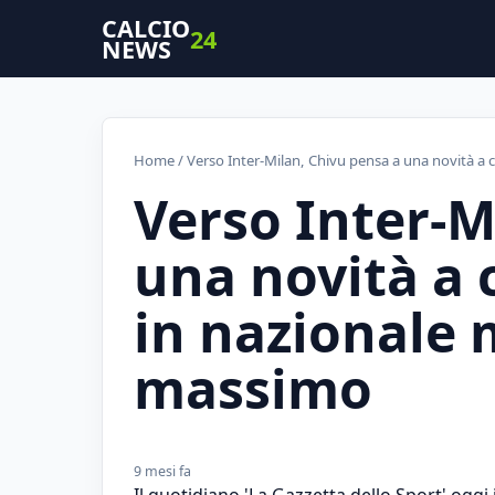
CALCIO
24
NEWS
Home
/ Verso Inter-Milan, Chivu pensa a una novità a
Verso Inter-M
una novità a
in nazionale 
massimo
9 mesi fa
Il quotidiano 'La Gazzetta dello Sport' oggi i