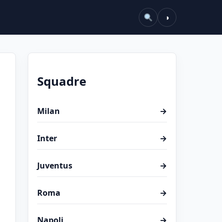
◑
Squadre
a
Milan
→
Inter
→
Juventus
→
Roma
→
Napoli
→