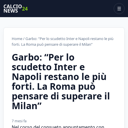
CALCIO
24
☰
NEWS
Home
/ Garbo: “Per lo scudetto Inter e Napoli restano le più
forti. La Roma può pensare di superare il Milan”
Garbo: “Per lo
scudetto Inter e
Napoli restano le più
forti. La Roma può
pensare di superare il
Milan”
7 mesi fa
Nel corso del consueto appuntamento con