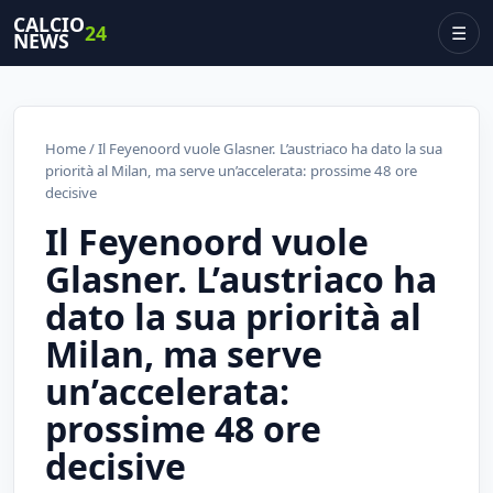
CALCIO
24
☰
NEWS
Home
/ Il Feyenoord vuole Glasner. L’austriaco ha dato la sua
priorità al Milan, ma serve un’accelerata: prossime 48 ore
decisive
Il Feyenoord vuole
Glasner. L’austriaco ha
dato la sua priorità al
Milan, ma serve
un’accelerata:
prossime 48 ore
decisive