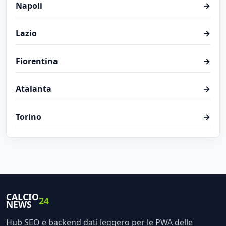
Napoli
→
Lazio
→
Fiorentina
→
Atalanta
→
Torino
→
CALCIO
24
NEWS
Hub SEO e backend dati leggero per le PWA delle