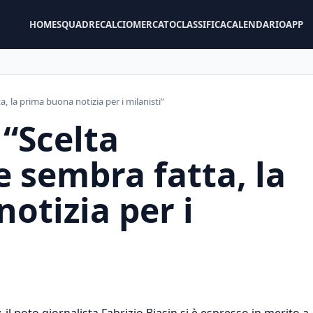
HOME
SQUADRE
CALCIOMERCATO
CLASSIFICA
CALENDARIO
APP
ta, la prima buona notizia per i milanisti”
 “Scelta
e sembra fatta, la
otizia per i
il noto giornalista Fabrizio Biasin si è espresso in merito a