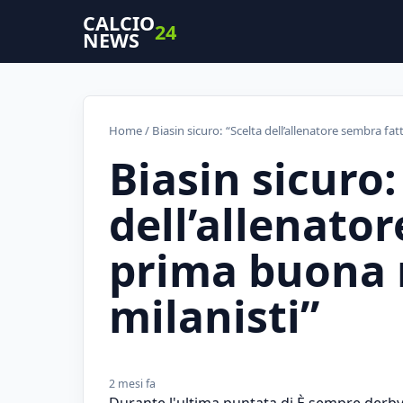
CALCIO
24
NEWS
Home
/ Biasin sicuro: “Scelta dell’allenatore sembra fat
Biasin sicuro:
dell’allenator
prima buona n
milanisti”
2 mesi fa
Durante l'ultima puntata di È sempre derby, 