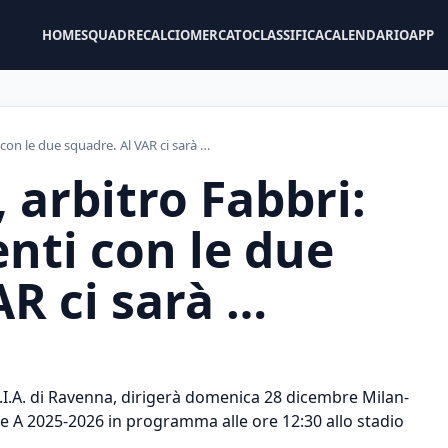
HOME
SQUADRE
CALCIOMERCATO
CLASSIFICA
CALENDARIO
APP
 con le due squadre. Al VAR ci sarà …
 arbitro Fabbri:
enti con le due
AR ci sarà …
A.I.A. di Ravenna, dirigerà domenica 28 dicembre Milan-
rie A 2025-2026 in programma alle ore 12:30 allo stadio