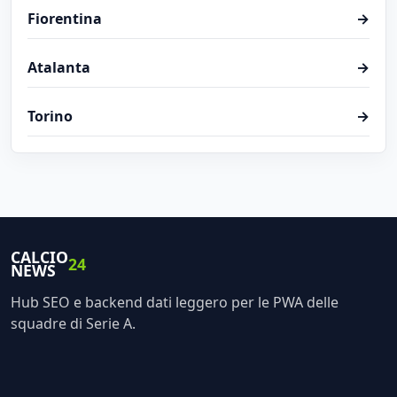
Fiorentina
→
Atalanta
→
Torino
→
CALCIO
24
NEWS
Hub SEO e backend dati leggero per le PWA delle
squadre di Serie A.