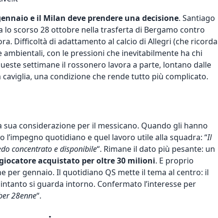
gennaio e il Milan deve prendere una decisione
. Santiago
ta lo scorso 28 ottobre nella trasferta di Bergamo contro
ra. Difficoltà di adattamento al calcio di Allegri (che ricorda
he ambientali, con le pressioni che inevitabilmente ha chi
ueste settimane il rossonero lavora a parte, lontano dalle
la caviglia, una condizione che rende tutto più complicato.
a sua considerazione per il messicano. Quando gli hanno
to l’impegno quotidiano e quel lavoro utile alla squadra: “
Il
edo concentrato e disponibile
“. Rimane il dato più pesante: un
giocatore acquistato per oltre 30 milioni
. E proprio
e per gennaio. Il quotidiano QS mette il tema al centro: il
ntanto si guarda intorno. Confermato l’interesse per
mber 28enne
“.