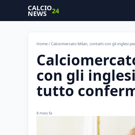
CALCIO
24
NEWS
Home
/ Calciomercato Milan, contatti con gli inglesi pe
Calciomercato
con gli ingles
tutto confer
8 mesi fa