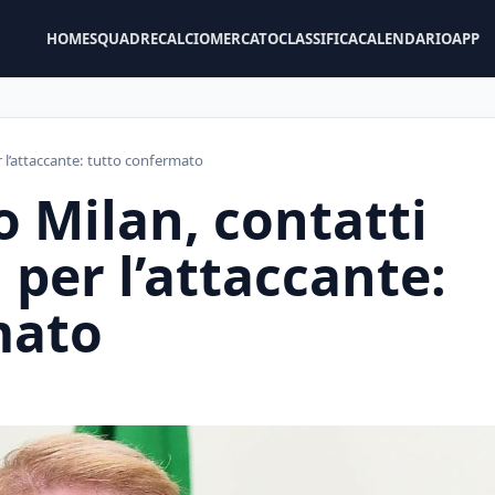
HOME
SQUADRE
CALCIOMERCATO
CLASSIFICA
CALENDARIO
APP
r l’attaccante: tutto confermato
 Milan, contatti
i per l’attaccante:
mato