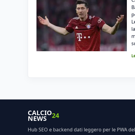
B
p
L
l
m
s
L
CALCIO
24
NEWS
Hub SEO e backend dati leggero per le PWA dell