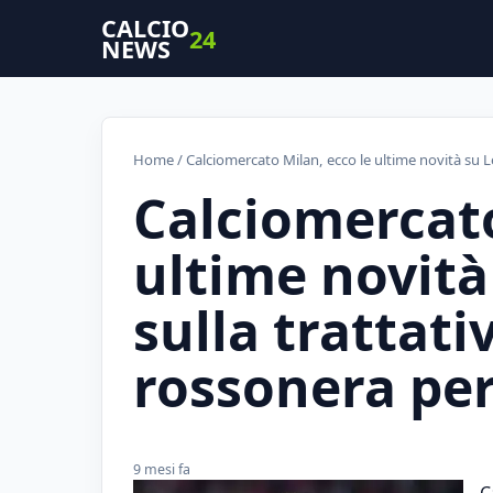
CALCIO
24
NEWS
Home
/ Calciomercato Milan, ecco le ultime novità su L
Calciomercato
ultime novit
sulla trattati
rossonera per
9 mesi fa
C