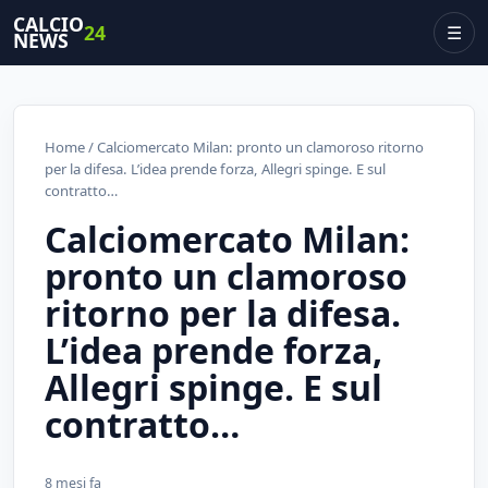
CALCIO
24
☰
NEWS
Home
/ Calciomercato Milan: pronto un clamoroso ritorno
per la difesa. L’idea prende forza, Allegri spinge. E sul
contratto…
Calciomercato Milan:
pronto un clamoroso
ritorno per la difesa.
L’idea prende forza,
Allegri spinge. E sul
contratto…
8 mesi fa