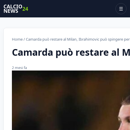
CALCIO
24
☰
NEWS
Home
/ Camarda può restare al Milan, Ibrahimovic può spingere per
Camarda può restare al M
2 mesi fa