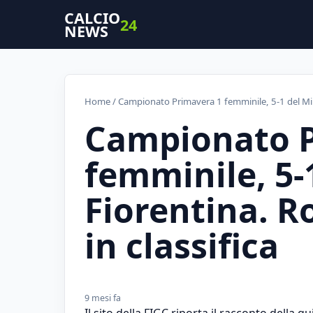
CALCIO
24
NEWS
Home
/ Campionato Primavera 1 femminile, 5-1 del Mila
Campionato P
femminile, 5-1
Fiorentina. 
in classifica
9 mesi fa
Il sito della FIGC riporta il racconto della