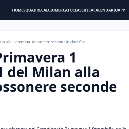
HOME
SQUADRE
CALCIOMERCATO
CLASSIFICA
CALENDARIO
APP
n alla Fiorentina. Rossonere seconde in classifica
rimavera 1
 del Milan alla
Rossonere seconde
 quinta giornata del Campionato Primavera 1 femminile, nella