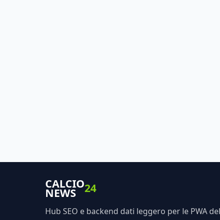
CALCIO
24
NEWS
Hub SEO e backend dati leggero per le PWA dell