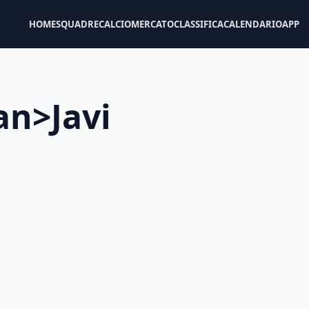
HOME
SQUADRE
CALCIOMERCATO
CLASSIFICA
CALENDARIO
APP
an>Javi