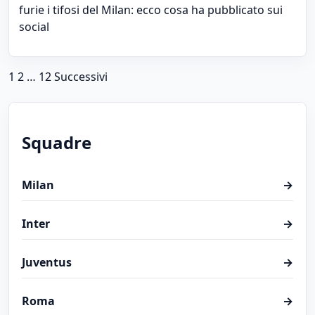
furie i tifosi del Milan: ecco cosa ha pubblicato sui
social
Paginazione degli articoli
1
2
…
12
Successivi
Squadre
Milan
→
Inter
→
Juventus
→
Roma
→