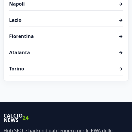
Napoli
→
Lazio
→
Fiorentina
→
Atalanta
→
Torino
→
CALCIO
24
NEWS
Hub SEO e backend dati leggero per le PWA delle