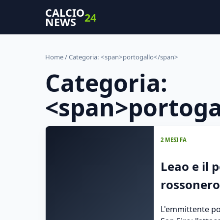
CALCIO
24
NEWS
Home
/ Categoria: <span>portogallo</span>
Categoria:
<span>portoga
2 MESI FA
Leao e il 
rossonero 
L'emmittente po