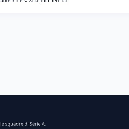
ccante indossava la polo del club
e squadre di Serie A.