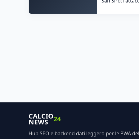
San Siro: l'atta
CALCIO
24
NEWS
Hub SEO e backend dati leggero per le PWA dell