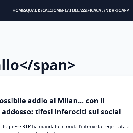
HOME
SQUADRE
CALCIOMERCATO
CLASSIFICA
CALENDARIO
APP
llo</span>
possibile addio al Milan… con il
addosso: tifosi inferociti sui social
rtoghese RTP ha mandato in onda l'intervista registrata a