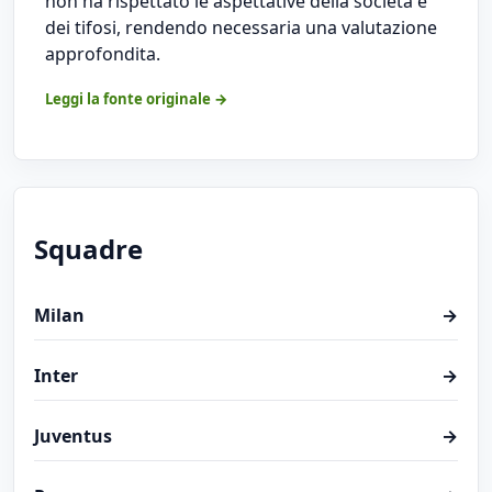
non ha rispettato le aspettative della società e
dei tifosi, rendendo necessaria una valutazione
approfondita.
Leggi la fonte originale →
Squadre
Milan
→
Inter
→
Juventus
→