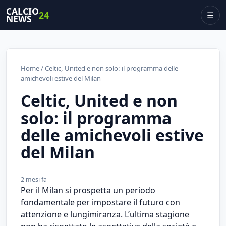
CALCIO
24
☰
NEWS
Home
/ Celtic, United e non solo: il programma delle
amichevoli estive del Milan
Celtic, United e non
solo: il programma
delle amichevoli estive
del Milan
2 mesi fa
Per il Milan si prospetta un periodo
fondamentale per impostare il futuro con
attenzione e lungimiranza. L’ultima stagione