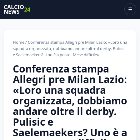
CALCIO
24
☰
NEWS
Home
/ Conferenza stampa Allegri pre Milan Lazio: «Loro una
squadra organizzata, dobbiamo andare oltre il derby. Pulisic
e Saelemaekers? Uno è a posto. Mese difficile»
Conferenza stampa
Allegri pre Milan Lazio:
«Loro una squadra
organizzata, dobbiamo
andare oltre il derby.
Pulisic e
Saelemaekers? Uno è a