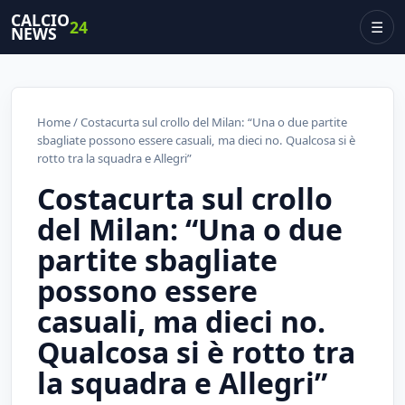
CALCIO
24
☰
NEWS
Home
/ Costacurta sul crollo del Milan: “Una o due partite
sbagliate possono essere casuali, ma dieci no. Qualcosa si è
rotto tra la squadra e Allegri”
Costacurta sul crollo
del Milan: “Una o due
partite sbagliate
possono essere
casuali, ma dieci no.
Qualcosa si è rotto tra
la squadra e Allegri”