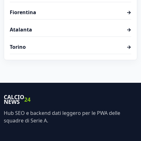
Fiorentina
→
Atalanta
→
Torino
→
CALCIO
24
NEWS
Hub SEO e backend dati leggero per le PWA delle
squadre di Serie A.