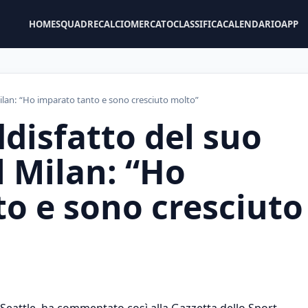
HOME
SQUADRE
CALCIOMERCATO
CLASSIFICA
CALENDARIO
APP
ilan: “Ho imparato tanto e sono cresciuto molto”
disfatto del suo
 Milan: “Ho
o e sono cresciuto
 a Seattle, ha commentato così alla Gazzetta dello Sport