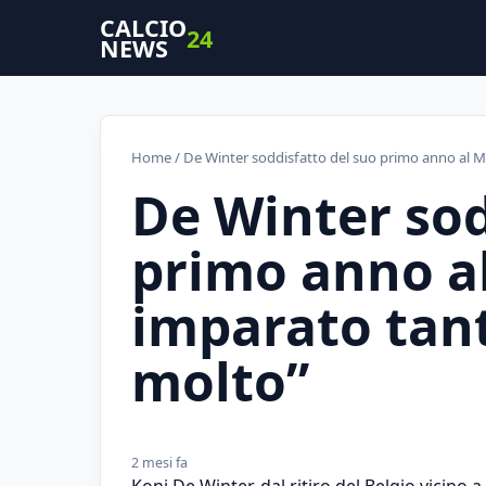
CALCIO
24
NEWS
Home
/ De Winter soddisfatto del suo primo anno al M
De Winter sod
primo anno al
imparato tant
molto”
2 mesi fa
Koni De Winter, dal ritiro del Belgio vicino