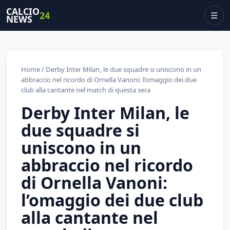
CALCIO
24
☰
NEWS
Home
/ Derby Inter Milan, le due squadre si uniscono in un
abbraccio nel ricordo di Ornella Vanoni: l’omaggio dei due
club alla cantante nel match di questa sera
Derby Inter Milan, le
due squadre si
uniscono in un
abbraccio nel ricordo
di Ornella Vanoni:
l’omaggio dei due club
alla cantante nel