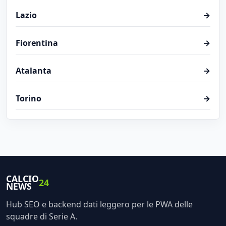
Lazio
→
Fiorentina
→
Atalanta
→
Torino
→
CALCIO
24
NEWS
Hub SEO e backend dati leggero per le PWA delle
squadre di Serie A.