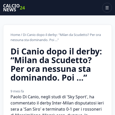
CALCIO
24
☰
NEWS
Home
/ Di Canio dopo il derby: “Milan da Scudetto? Per ora
nessuna sta dominando. Poi …”
Di Canio dopo il derby:
“Milan da Scudetto?
Per ora nessuna sta
dominando. Poi …”
9 mesi fa
Paolo Di Canio, negli studi di 'Sky Sport', ha
commentato il derby Inter-Milan disputatosi ieri
sera a 'San Siro' e terminato 0-1 per i rossoneri