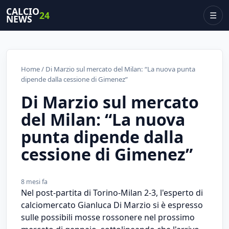
CALCIO
24
☰
NEWS
Home
/ Di Marzio sul mercato del Milan: “La nuova punta
dipende dalla cessione di Gimenez”
Di Marzio sul mercato
del Milan: “La nuova
punta dipende dalla
cessione di Gimenez”
8 mesi fa
Nel post-partita di Torino-Milan 2-3, l'esperto di
calciomercato Gianluca Di Marzio si è espresso
sulle possibili mosse rossonere nel prossimo