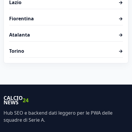
Lazio
→
Fiorentina
→
Atalanta
→
Torino
→
CALCIO
24
NEWS
Hub SEO e backend dati leggero per le PWA delle
squadre di Serie A.