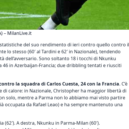
 – MilanLive.it
tatistiche del suo rendimento di ieri contro quello contro i
e lo stesso (60′ al Tardini e 62′ in Nazionale), tendendo
tà dell’avversario. Sono soltanto 18 i tocchi di Nkunku
6 in Azerbaijan-Francia; due dribbling tentati e riusciti
ontro la squadra di Carlos Cuesta, 24 con la Francia
. C’è
di calore: in Nazionale, Christopher ha maggior libertà di
non solo, mentre a Parma non lo abbiamo mai visto partire
a già occupata da Rafael Leao) e ha sempre mantenuto una
ia (62′). A destra, Nkunku in Parma-Milan (60′).