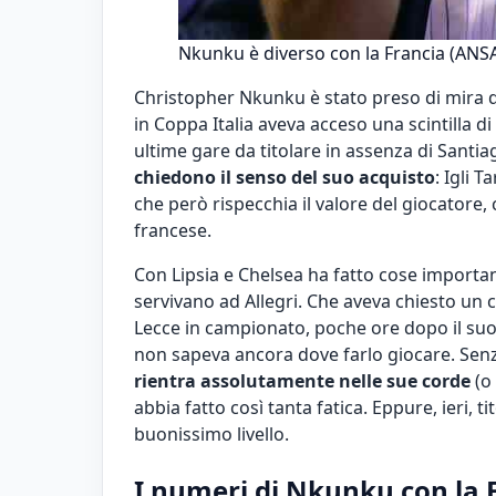
Nkunku è diverso con la Francia (ANSA)
Christopher Nkunku è stato preso di mira dai 
in Coppa Italia aveva acceso una scintilla di
ultime gare da titolare in assenza di Sant
chiedono il senso del suo acquisto
: Igli 
che però rispecchia il valore del giocatore, 
francese.
Con Lipsia e Chelsea ha fatto cose importan
servivano ad Allegri. Che aveva chiesto un
Lecce in campionato, poche ore dopo il suo
non sapeva ancora dove farlo giocare. Senz
rientra assolutamente nelle sue corde
(o
abbia fatto così tanta fatica. Eppure, ieri, 
buonissimo livello.
I numeri di Nkunku con la F