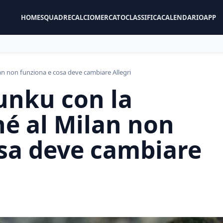
HOME
SQUADRE
CALCIOMERCATO
CLASSIFICA
CALENDARIO
APP
lan non funziona e cosa deve cambiare Allegri
unku con la
hé al Milan non
osa deve cambiare