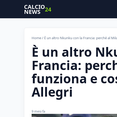
CALCIO
24
NEWS
Home
/ È un altro Nkunku con la Francia: perché al Mi
È un altro Nk
Francia: perc
funziona e c
Allegri
9 mesi fa