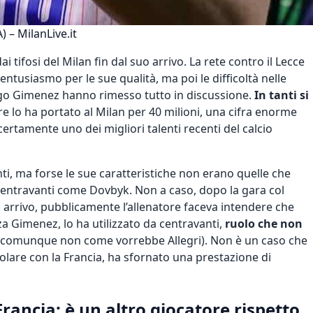
 – MilanLive.it
tifosi del Milan fin dal suo arrivo. La rete contro il Lecce
 entusiasmo per le sue qualità, ma poi le difficoltà nelle
iago Gimenez hanno rimesso tutto in discussione.
In tanti si
Tare lo ha portato al Milan per 40 milioni, una cifra enorme
certamente uno dei migliori talenti recenti del calcio
ti, ma forse le sue caratteristiche non erano quelle che
 centravanti come Dovbyk. Non a caso, dopo la gara col
 arrivo, pubblicamente l’allenatore faceva intendere che
a Gimenez, lo ha utilizzato da centravanti,
ruolo che non
 comunque non come vorrebbe Allegri). Non è un caso che
titolare con la Francia, ha sfornato una prestazione di
rancia: è un altro giocatore rispetto