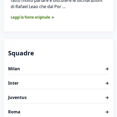
fatto molto parlare e discutere le dichiarazioni
di Rafael Leao che dal Por ...
Leggi la fonte originale →
Squadre
Milan
→
Inter
→
Juventus
→
Roma
→