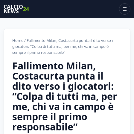
CALCIO
24
☰
NEWS
Home
/ Fallimento Milan, Costacurta punta il dito verso i
giocatori: “Colpa di tutti ma, per me, chi va in campo è
sempre il primo responsabile”
Fallimento Milan,
Costacurta punta il
dito verso i giocatori:
“Colpa di tutti ma, per
me, chi va in campo è
sempre il primo
responsabile”