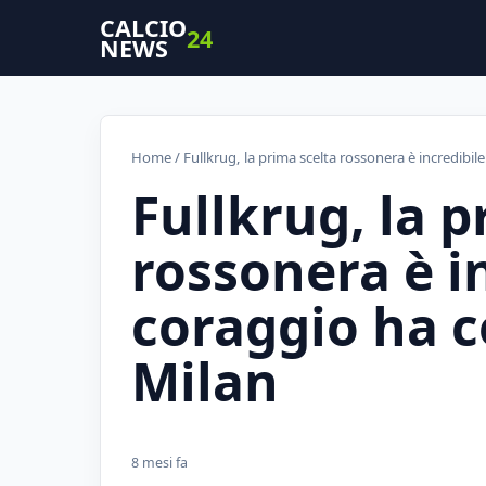
CALCIO
24
NEWS
Home
/ Fullkrug, la prima scelta rossonera è incredibile:
Fullkrug, la p
rossonera è in
coraggio ha co
Milan
8 mesi fa