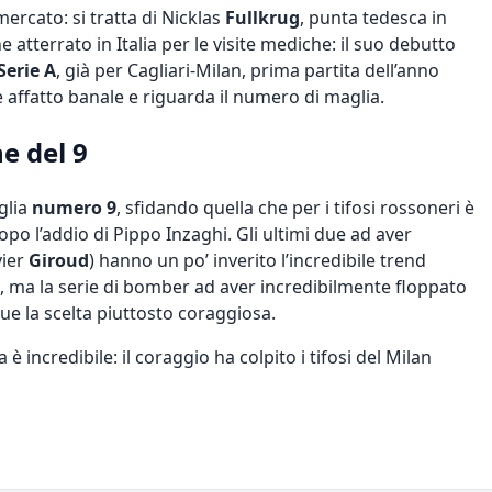
mercato: si tratta di Nicklas
Fullkrug
, punta tedesca in
he
atterrato in Italia per le visite mediche
: il suo debutto
Serie A
, già per Cagliari-Milan, prima partita dell’anno
 affatto banale e riguarda il numero di maglia.
e del 9
glia
numero 9
, sfidando quella che per i tifosi rossoneri è
po l’addio di Pippo Inzaghi. Gli ultimi due ad aver
vier
Giroud
) hanno un po’ inverito l’incredibile trend
, ma la serie di bomber ad aver incredibilmente floppato
la scelta piuttosto coraggiosa.
è incredibile: il coraggio ha colpito i tifosi del Milan