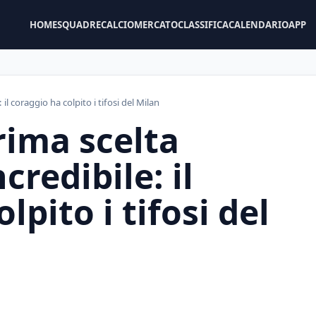
HOME
SQUADRE
CALCIOMERCATO
CLASSIFICA
CALENDARIO
APP
 il coraggio ha colpito i tifosi del Milan
rima scelta
credibile: il
lpito i tifosi del