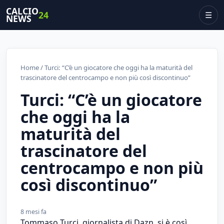
CALCIO
24
☰
NEWS
Home
/ Turci: “C’è un giocatore che oggi ha la maturità del
trascinatore del centrocampo e non più così discontinuo”
Turci: “C’è un giocatore
che oggi ha la
maturità del
trascinatore del
centrocampo e non più
così discontinuo”
8 mesi fa
Tommaso Turci, giornalista di Dazn, si è così