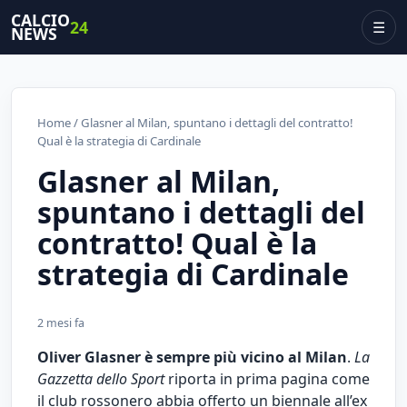
CALCIO
24
☰
NEWS
Home
/ Glasner al Milan, spuntano i dettagli del contratto!
Qual è la strategia di Cardinale
Glasner al Milan,
spuntano i dettagli del
contratto! Qual è la
strategia di Cardinale
2 mesi fa
Oliver Glasner è sempre più vicino al Milan
.
La
Gazzetta dello Sport
riporta in prima pagina come
il club rossonero abbia offerto un biennale all’ex