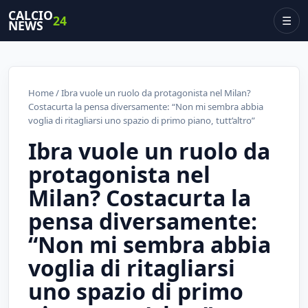
CALCIO
24
☰
NEWS
Home
/ Ibra vuole un ruolo da protagonista nel Milan?
Costacurta la pensa diversamente: “Non mi sembra abbia
voglia di ritagliarsi uno spazio di primo piano, tutt’altro”
Ibra vuole un ruolo da
protagonista nel
Milan? Costacurta la
pensa diversamente:
“Non mi sembra abbia
voglia di ritagliarsi
uno spazio di primo