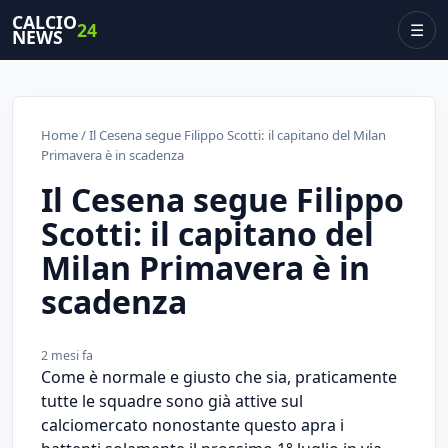
CALCIO
24
☰
NEWS
Home
/ Il Cesena segue Filippo Scotti: il capitano del Milan
Primavera è in scadenza
Il Cesena segue Filippo
Scotti: il capitano del
Milan Primavera è in
scadenza
2 mesi fa
Come è normale e giusto che sia, praticamente
tutte le squadre sono già attive sul
calciomercato nonostante questo apra i