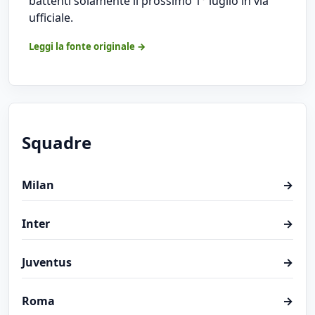
battenti solamente il prossimo 1° luglio in via
ufficiale.
Leggi la fonte originale →
Squadre
Milan
→
Inter
→
Juventus
→
Roma
→