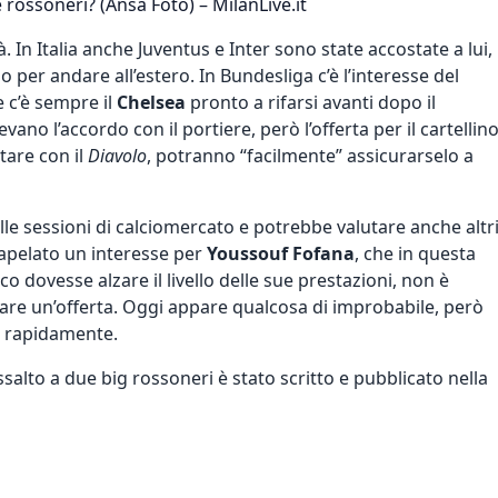
 rossoneri? (Ansa Foto) – MilanLive.it
à.
In Italia anche Juventus
e Inter sono state accostate a lui,
o per andare all’estero. In Bundesliga c’è l’interesse del
 c’è sempre il
Chelsea
pronto a rifarsi avanti dopo il
vano l’accordo con il portiere, però l’offerta per il cartellin
tare con il
Diavolo
, potranno “facilmente” assicurarselo a
le sessioni di calciomercato e potrebbe valutare anche altr
trapelato un interesse per
Youssouf Fofana
, che in questa
o dovesse alzare il livello delle sue prestazioni, non è
tare un’offerta. Oggi appare qualcosa di improbabile, però
a rapidamente.
 assalto a due big rossoneri
è stato scritto e pubblicato nella