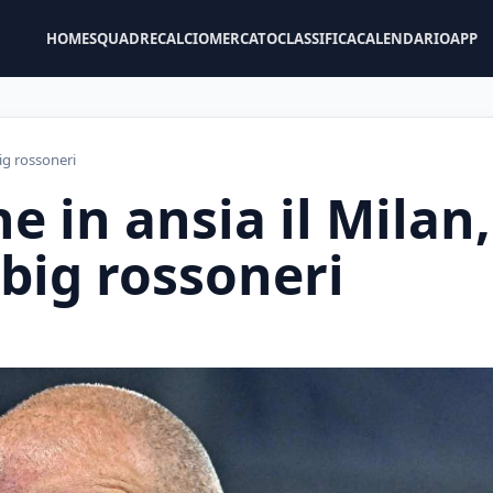
HOME
SQUADRE
CALCIOMERCATO
CLASSIFICA
CALENDARIO
APP
big rossoneri
ne in ansia il Milan,
 big rossoneri