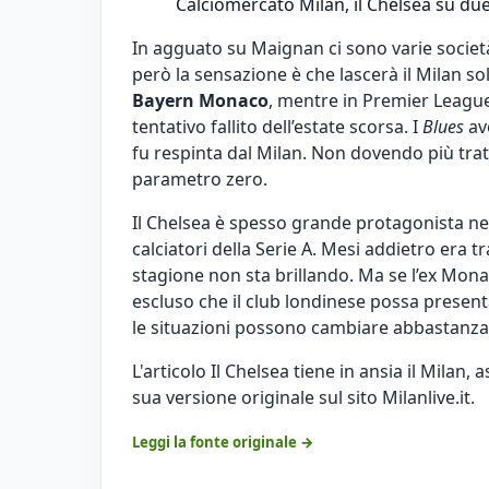
Calciomercato Milan, il Chelsea su due
In agguato su Maignan ci sono varie societ
però la sensazione è che lascerà il Milan sol
Bayern Monaco
, mentre in Premier League
tentativo fallito dell’estate scorsa. I
Blues
ave
fu respinta dal Milan. Non dovendo più trat
parametro zero.
Il Chelsea è spesso grande protagonista nel
calciatori della Serie A. Mesi addietro era 
stagione non sta brillando. Ma se l’ex Monac
escluso che il club londinese possa presen
le situazioni possono cambiare abbastanz
L'articolo
Il Chelsea tiene in ansia il Milan,
sua versione originale sul sito
Milanlive.it
.
Leggi la fonte originale →