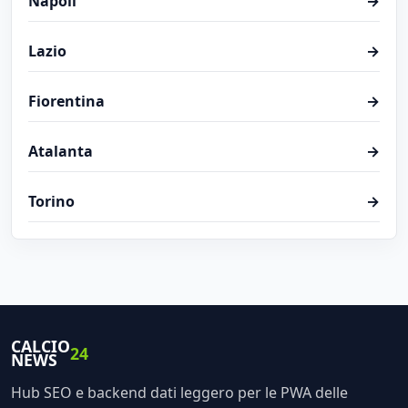
Napoli
→
Lazio
→
Fiorentina
→
Atalanta
→
Torino
→
CALCIO
24
NEWS
Hub SEO e backend dati leggero per le PWA delle