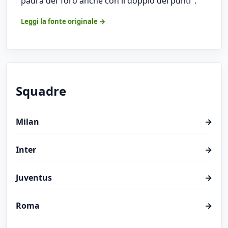
paura del Toro anche con il doppio dei punti".
Leggi la fonte originale →
Squadre
Milan
→
Inter
→
Juventus
→
Roma
→