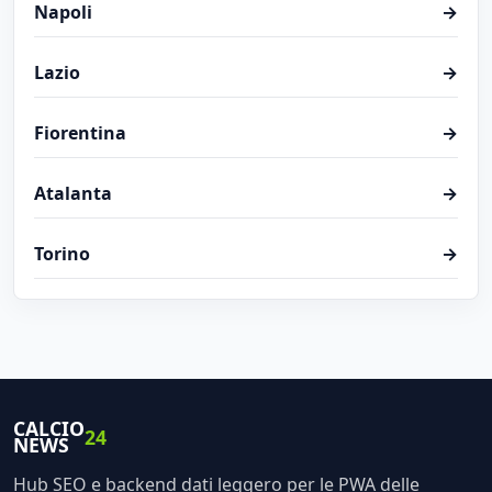
Napoli
→
Lazio
→
Fiorentina
→
Atalanta
→
Torino
→
CALCIO
24
NEWS
Hub SEO e backend dati leggero per le PWA delle