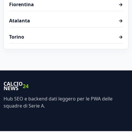
Fiorentina
→
Atalanta
→
Torino
→
CALCIO
24
NEWS
Hub SEO e backend dati leggero per le PWA delle
squadre di Serie A.