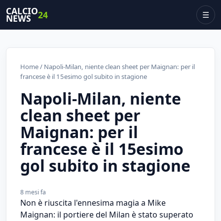
CALCIO
24
☰
NEWS
Home
/ Napoli-Milan, niente clean sheet per Maignan: per il
francese è il 15esimo gol subito in stagione
Napoli-Milan, niente
clean sheet per
Maignan: per il
francese è il 15esimo
gol subito in stagione
8 mesi fa
Non è riuscita l'ennesima magia a Mike
Maignan: il portiere del Milan è stato superato