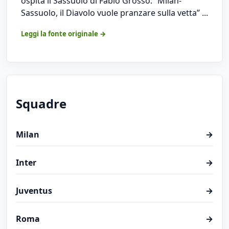
ospita il Sassuolo di Fabio Grosso: “Milan-
Sassuolo, il Diavolo vuole pranzare sulla vetta” ...
Leggi la fonte originale →
Squadre
Milan
→
Inter
→
Juventus
→
Roma
→