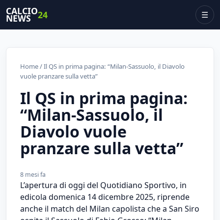
CALCIO
24
☰
NEWS
Home
/ Il QS in prima pagina: “Milan-Sassuolo, il Diavolo
vuole pranzare sulla vetta”
Il QS in prima pagina:
“Milan-Sassuolo, il
Diavolo vuole
pranzare sulla vetta”
8 mesi fa
L’apertura di oggi del Quotidiano Sportivo, in
edicola domenica 14 dicembre 2025, riprende
anche il match del Milan capolista che a San Siro