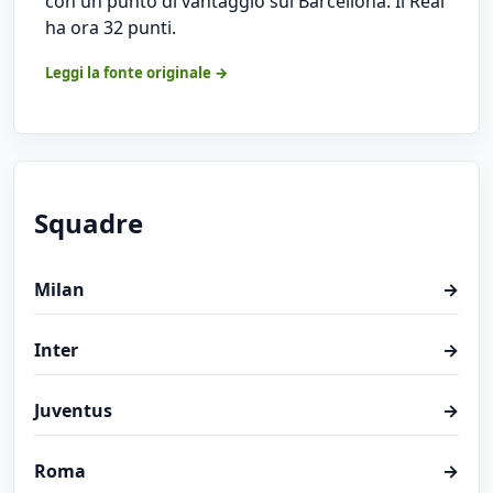
con un punto di vantaggio sul Barcellona. Il Real
ha ora 32 punti.
Leggi la fonte originale →
Squadre
Milan
→
Inter
→
Juventus
→
Roma
→