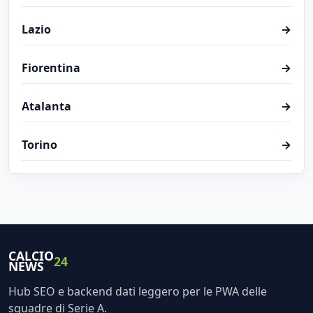
Lazio
→
Fiorentina
→
Atalanta
→
Torino
→
CALCIO
24
NEWS
Hub SEO e backend dati leggero per le PWA delle
squadre di Serie A.