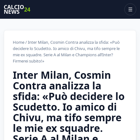
CALCIO
24
☰
NEWS
Home
/ Inter Milan, Cosmin Contra analizza la sfida: «Può
decidere lo Scudetto. Io amico di Chivu, ma tifo sempre le
mie ex squadre. Serie A al Milan e Champions all’Inter?
Firmerei subito!»
Inter Milan, Cosmin
Contra analizza la
sfida: «Può decidere lo
Scudetto. Io amico di
Chivu, ma tifo sempre
le mie ex squadre.
Serie A al Milan e