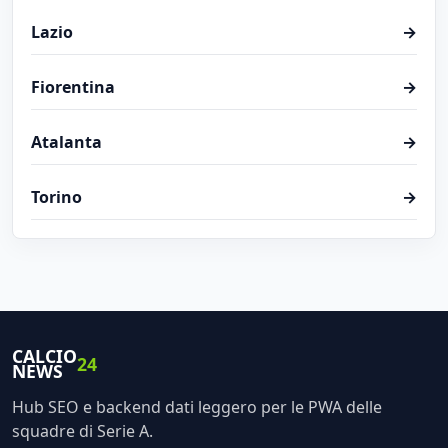
Lazio
→
Fiorentina
→
Atalanta
→
Torino
→
CALCIO
24
NEWS
Hub SEO e backend dati leggero per le PWA delle
squadre di Serie A.